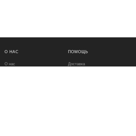
О НАС
ПОМОЩЬ
О нас
Доставка
Политика безопасности
Оплата
Условия соглашения
Возвраты
Контакты
Карта сайта
МЫ В СЕТИ
Вконтакте
Инстаграм