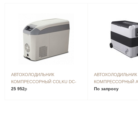
АВТОХОЛОДИЛЬНИК
АВТОХОЛОДИЛЬНИК
КОМПРЕССОРНЫЙ COLKU DC-
КОМПРЕССОРНЫЙ A
15F
25 952
p
T60 БЕЗ ВНЕШНЕЙ 
По запросу