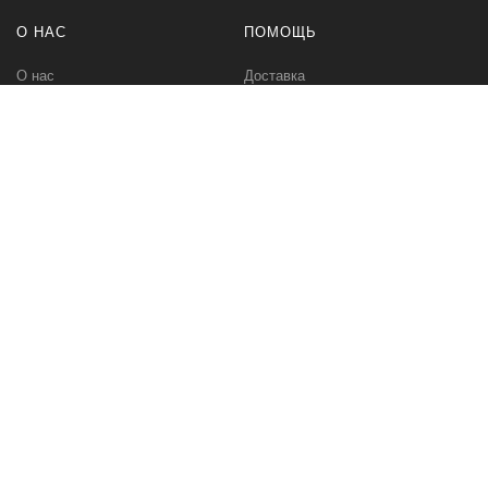
О НАС
ПОМОЩЬ
О нас
Доставка
Политика безопасности
Оплата
Условия соглашения
Возвраты
Контакты
Карта сайта
МЫ В СЕТИ
Вконтакте
Инстаграм
СПЕЦТЕХНИК.РУ
info@spectehnic.ru : СпецТехник.ру – поставщик оборудования для
транспортного климата: также автомобильных рефрижераторов,